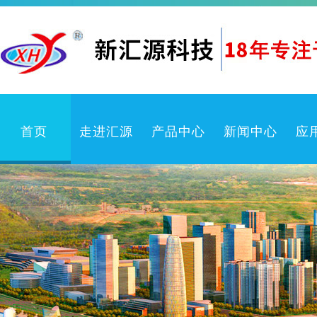
首页
走进汇源
产品中心
新闻中心
应
企业文化
卫生防疫产品
公司新闻
公司简介
喷雾机
行业动态
检测中心
喷嘴
产品知识
体系认证
喷枪
常见问题
冲洗卷盘箱
喷雾系统