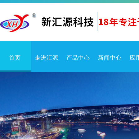
首页
走进汇源
产品中心
新闻中心
应
企业文化
卫生防疫产品
公司新闻
公司简介
喷雾机
行业动态
检测中心
喷嘴
产品知识
体系认证
喷枪
常见问题
冲洗卷盘箱
喷雾系统