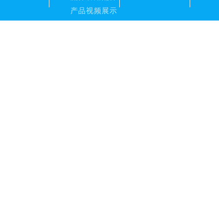
产品视频展示