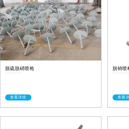
脱硫脱硝喷枪
脱销喷
查看详情
查看