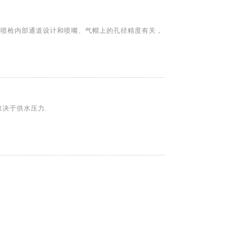
硝喷枪内部通道设计和喷嘴、气帽上的孔径精度有关，
取决于供水压力.