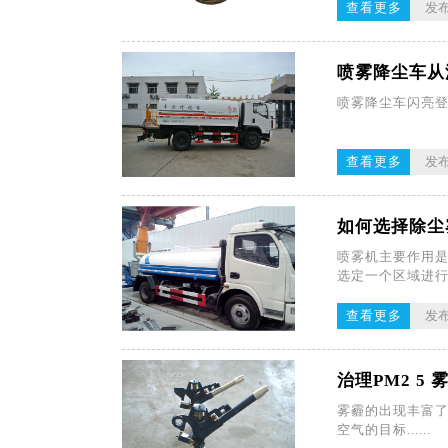
查看更多
发布
喷雾降尘车从
喷雾降尘车闪亮登
查看更多
发布
如何选择除尘
喷雾机主要作用是
选定一个区域进行液雾
查看更多
发布
治理PM2 5
雾霾的出现丰富了
空气的目标......