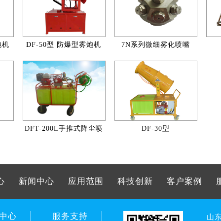
炮机
DF-50型 防爆型雾炮机
7N系列微细雾化喷嘴
DFT-200L手推式降尘喷
DF-30型
雾机
心
新闻中心
应用范围
科技创新
客户案例
中心
服务支持
山