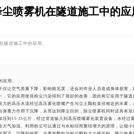
降尘喷雾机在隧道施工中的应
机在隧道施工中的应用。
的应用。
不仅让空气质量下降，影响能见度，还会对作业人员造成身体损害，
一，它的应用使得粉尘污染得到了很好的改善，因此将它应用于隧道
压力的高压水流经过高压雾化喷嘴产生与尘土颗粒直径相近的水雾，
自身重力作用下沉降，从而达到降尘目的，除尘喷雾机同时还具有加
压到15-25公斤，经过管道输入到高压喷嘴雾化装置设备，水经过
给大气加湿。利用粉尘可以通过与水粘结而聚结增大的原理，让细小
作用下，沉降到地面。当雾的颗粒与粉尘颗粒大小接近时，降尘效果