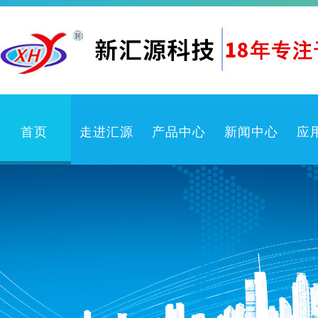
首页
走进汇源
产品中心
新闻中心
应
企业文化
卫生防疫产品
公司新闻
公司简介
喷雾机
行业动态
检测中心
喷嘴
产品知识
体系认证
喷枪
常见问题
冲洗卷盘箱
喷雾系统