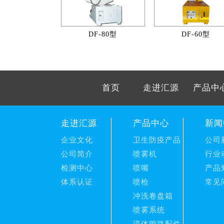
DF-80型
DF-60型
首页
走进汇源
产品中
走进汇源
产品中心
新闻
企业文化
卫生防疫产品
公司
公司简介
喷雾机
行业
检测中心
喷嘴
产品
体系认证
喷枪
常见
冲洗卷盘箱
喷雾系统