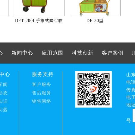
DFT-200L手推式降尘喷
DF-30型
雾机
心
新闻中心
应用范围
科技创新
客户案例
中心
服务支持
山
电话：
新闻
客户服务
传真
动态
售后服务
电子
知识
销售网络
地
问题
号