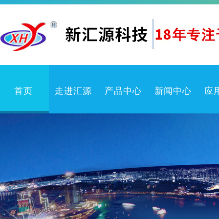
首页
走进汇源
产品中心
新闻中心
应
企业文化
卫生防疫产品
公司新闻
公司简介
喷雾机
行业动态
检测中心
喷嘴
产品知识
体系认证
喷枪
常见问题
冲洗卷盘箱
喷雾系统