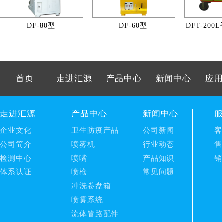
DF-80型
DF-60型
DFT-20
首页
走进汇源
产品中心
新闻中心
应
走进汇源
产品中心
新闻中心
企业文化
卫生防疫产品
公司新闻
客
公司简介
喷雾机
行业动态
售
检测中心
喷嘴
产品知识
销
体系认证
喷枪
常见问题
冲洗卷盘箱
喷雾系统
流体管路配件