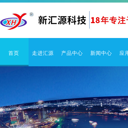
首页
走进汇源
产品中心
新闻中心
应
企业文化
卫生防疫产品
公司新闻
公司简介
喷雾机
行业动态
检测中心
喷嘴
产品知识
体系认证
喷枪
常见问题
冲洗卷盘箱
喷雾系统